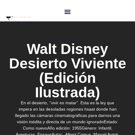
SKU: WALT001
Walt Disney
Desierto Viviente
(Edición
Ilustrada)
En el desierto, “vivir es matar”. Esta es la ley que
impera en las desoladas regiones hsaat donde han
llegado las cámaras cinematográficas para darnos una
visión inédita y directa de un mundo ignorado
Estado:
Como nuevo
Año edición:
1955
Género:
Infantil,
Aventuras, Ensayo
Autor:
Albert Camus, Marcel Aymé,