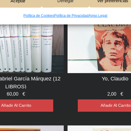
Aceptar
Denegar
Ver preferencias
Política de Cookies
Política de Privacidad
Aviso Legal
Gabriel García Márquez (12
Yo, Claudio
LIBROS)
60,00
€
2,00
€
Añadir Al Carrito
Añadir Al Carrito