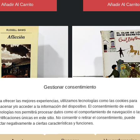
Añadir Al Carrito
Añadir Al Carrito
Gestionar consentimiento
Aflicción
El Club de los Siete 
a ofrecer las mejores experiencias, utilizamos tecnologías como las cookies para
acenar y/o acceder a la información del dispositivo. El consentimiento de estas
nologías nos permitirá procesar datos como el comportamiento de navegación o la
5,00
€
2,00
€
ntificaciones únicas en este sitio. No consentir o retirar el consentimiento, puede
ctar negativamente a ciertas características y funciones.
Añadir Al Carrito
Añadir Al Carrito