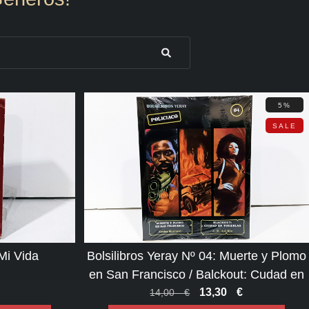
5%
SALE
Mi Vida
Bolsilibros Yeray Nº 04: Muerte y Plomo
en San Francisco / Balckout: Cudad en
Tinieblas
13,30
€
14,00
€