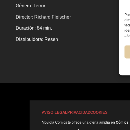
Género:
Terror
Par
Director:
Richard Fleischer
alm
tec
Duración:
84 min.
ide
afe
Distribuidora
: Resen
AVISO LEGAL
PRIVACIDAD
COOKIES
Moviola Cómics te ofrece una oferta amplia en
Cómics