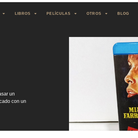
LIBROS
PELÍCULAS
OTROS
BLOG
asar un
rcado con un