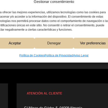
Gestionar consentimiento
a ofrecer las mejores experiencias, utilizamos tecnologías como las cookies para
acenar y/o acceder a la información del dispositivo. El consentimiento de estas
nologías nos permitirá procesar datos como el comportamiento de navegación o la
ntificaciones únicas en este sitio. No consentir o retirar el consentimiento, puede
ctar negativamente a ciertas características y funciones.
5,00
€
Aceptar
Denegar
Ver preferencias
Añadir Al Carri
Política de Cookies
Política de Privacidad
Aviso Legal
ATENCIÓN AL CLIENTE
C/ Minas de Gádor, 5. 04009 Almería