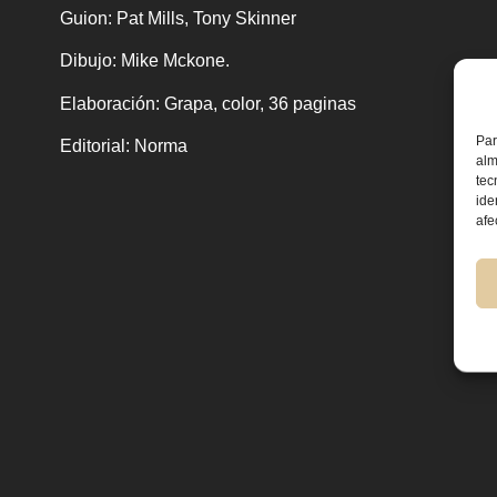
Guion
: Pat Mills, Tony Skinner
Dibujo
: Mike Mckone.
Elaboración
: Grapa, color, 36 paginas
Par
Editorial
: Norma
alm
tec
ide
afe