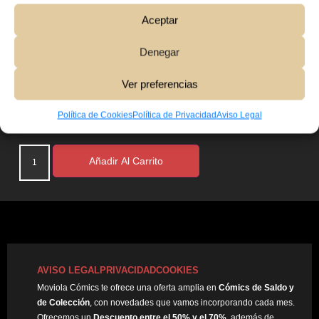
Aceptar
Denegar
Ver preferencias
Política de Cookies
Política de Privacidad
Aviso Legal
10,00
€
Añadir Al Carrito
AVISO LEGAL
PRIVACIDAD
COOKIES
Moviola Cómics te ofrece una oferta amplia en
Cómics de Saldo y
de Colección
, con novedades que vamos incorporando cada mes.
Ofrecemos un
Descuento entre el 50% y el 70%
, además de