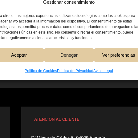
Gestionar consentimiento
a ofrecer las mejores experiencias, utilizamos tecnologías como las cookies para
acenar y/o acceder a la información del dispositivo. El consentimiento de estas
nologías nos permitirá procesar datos como el comportamiento de navegación o la
ntificaciones únicas en este sitio. No consentir o retirar el consentimiento, puede
ctar negativamente a ciertas características y funciones.
2,00
€
Aceptar
Denegar
Ver preferencias
Añadir Al Carri
Política de Cookies
Política de Privacidad
Aviso Legal
ATENCIÓN AL CLIENTE
C/ Minas de Gádor, 5. 04009 Almería