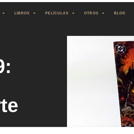
LIBROS
PELÍCULAS
OTROS
BLOG
9:
te