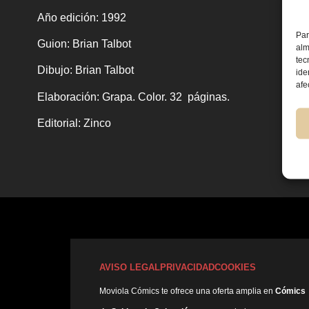
Año edición:
1992
Par
Guion:
Brian Talbot
alm
tec
Dibujo:
Brian Talbot
ide
afe
Elaboración:
Grapa. Color. 32 páginas.
Editorial:
Zinco
AVISO LEGAL
PRIVACIDAD
COOKIES
Moviola Cómics te ofrece una oferta amplia en
Cómics