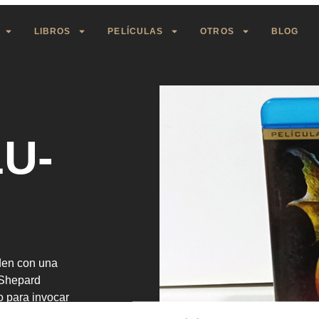
LIBROS
PELÍCULAS
OTROS
BLOG
LU-
den con una
 Shepard
o para invocar
histórico