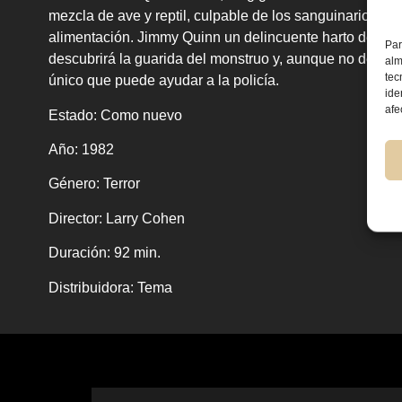
mezcla de ave y reptil, culpable de los sanguinarios cr
alimentación. Jimmy Quinn un delincuente harto de su 
Par
descubrirá la guarida del monstruo y, aunque no de bue
alm
tec
único que puede ayudar a la policía.
ide
afe
Estado:
Como nuevo
Año:
1982
Género:
Terror
Director:
Larry Cohen
Duración:
92 min.
Distribuidora
: Tema