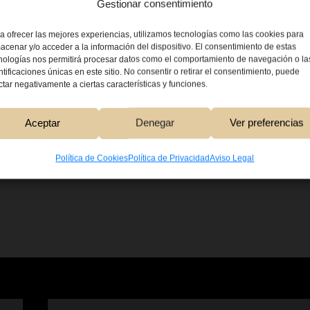
Gestionar consentimiento
ímenes para su
mala suerte,
a ofrecer las mejores experiencias, utilizamos tecnologías como las cookies para
na gana, es el
acenar y/o acceder a la información del dispositivo. El consentimiento de estas
nologías nos permitirá procesar datos como el comportamiento de navegación o la
ntificaciones únicas en este sitio. No consentir o retirar el consentimiento, puede
ctar negativamente a ciertas características y funciones.
10,00
€
Aceptar
Denegar
Ver preferencias
Añadir Al Carri
Política de Cookies
Política de Privacidad
Aviso Legal