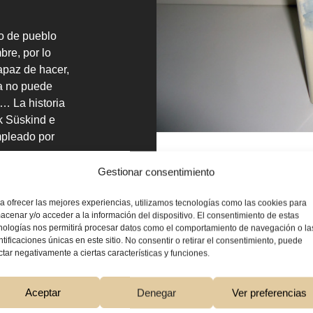
ño de pueblo
bre, por lo
apaz de hacer,
ya no puede
… La historia
k Süskind e
mpleado por
de una
 cuento
Gestionar consentimiento
iado profundas
tia con la que
a ofrecer las mejores experiencias, utilizamos tecnologías como las cookies para
acenar y/o acceder a la información del dispositivo. El consentimiento de estas
Año
nologías nos permitirá procesar datos como el comportamiento de navegación o la
oración:
ntificaciones únicas en este sitio. No consentir o retirar el consentimiento, puede
l:
Círculo de
ctar negativamente a ciertas características y funciones.
Aceptar
Denegar
Ver preferencias