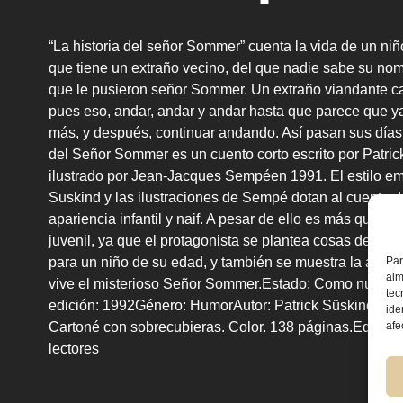
“La historia del señor Sommer” cuenta la vida de un ni
que tiene un extraño vecino, del que nadie sabe su nom
que le pusieron señor Sommer. Un extraño viandante c
pues eso, andar, andar y andar hasta que parece que 
más, y después, continuar andando. Así pasan sus días
del Señor Sommer es un cuento corto escrito por Patric
ilustrado por Jean-Jacques Sempéen 1991. El estilo e
Suskind y las ilustraciones de Sempé dotan al cuento 
apariencia infantil y naif. A pesar de ello es más que un
juvenil, ya que el protagonista se plantea cosas demas
para un niño de su edad, y también se muestra la angus
Par
alm
vive el misterioso Señor Sommer.
Estado:
Como nuevo
tec
edición:
1992
Género:
Humor
Autor:
Patrick Süskind
Elab
ide
Cartoné con sobrecubieras. Color. 138 páginas.
Editoria
afe
lectores