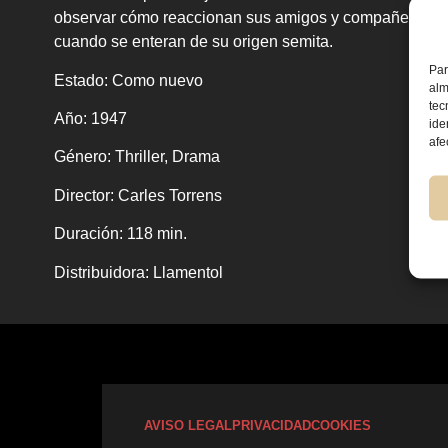
observar cómo reaccionan sus amigos y compañeros de
cuando se enteran de su origen semita.
Par
Estado:
Como nuevo
alm
tec
Año:
1947
ide
afe
Género:
Thriller, Drama
Director:
Carles Torrens
Duración:
118 min.
Distribuidora
: Llamentol
AVISO LEGAL
PRIVACIDAD
COOKIES