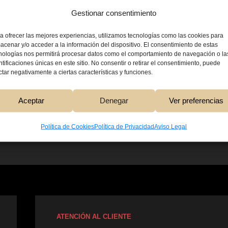
 trabajo
Gestionar consentimiento
a ofrecer las mejores experiencias, utilizamos tecnologías como las cookies para
acenar y/o acceder a la información del dispositivo. El consentimiento de estas
nologías nos permitirá procesar datos como el comportamiento de navegación o la
ntificaciones únicas en este sitio. No consentir o retirar el consentimiento, puede
5,00
€
ctar negativamente a ciertas características y funciones.
Aceptar
Denegar
Ver preferencias
Añadir Al Carri
Política de Cookies
Política de Privacidad
Aviso Legal
ATENCIÓN AL CLIENTE