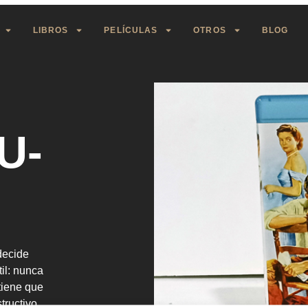
LIBROS
PELÍCULAS
OTROS
BLOG
LU-
decide
il: nunca
tiene que
tructivo