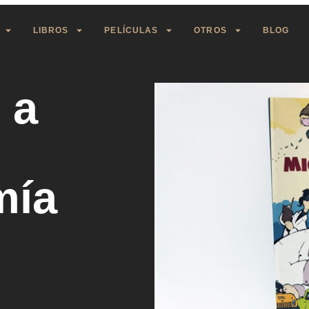
LIBROS
PELÍCULAS
OTROS
BLOG
 a
mía