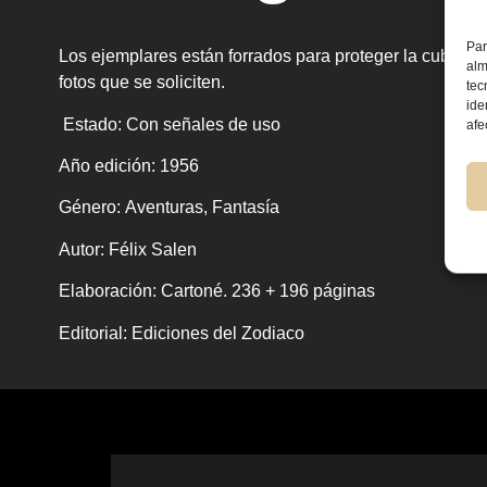
Par
Los ejemplares están forrados para proteger la cubierta. 
alm
fotos que se soliciten.
tec
ide
Estado:
Con señales de uso
afe
Año edición:
1956
Género:
Aventuras, Fantasía
Autor:
Félix Salen
Elaboración:
Cartoné. 236 + 196 páginas
Editorial:
Ediciones del Zodiaco