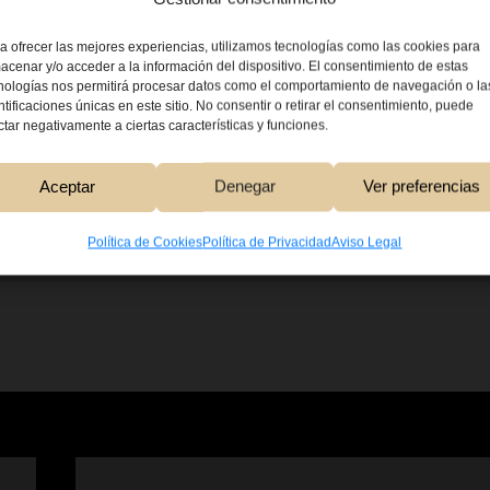
a ofrecer las mejores experiencias, utilizamos tecnologías como las cookies para
Se facilita las
acenar y/o acceder a la información del dispositivo. El consentimiento de estas
nologías nos permitirá procesar datos como el comportamiento de navegación o la
ntificaciones únicas en este sitio. No consentir o retirar el consentimiento, puede
ctar negativamente a ciertas características y funciones.
20,00
€
Aceptar
Denegar
Ver preferencias
Añadir Al Carri
Política de Cookies
Política de Privacidad
Aviso Legal