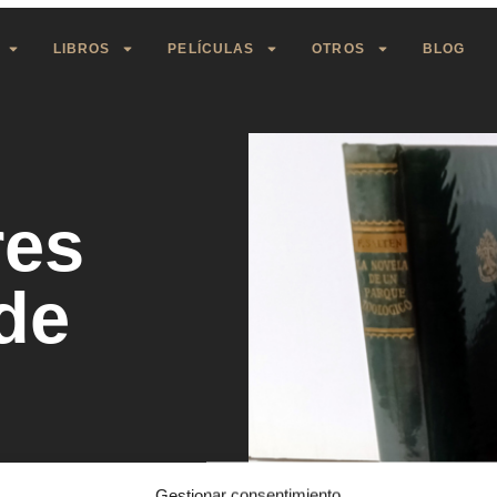
LIBROS
PELÍCULAS
OTROS
BLOG
res
de
Gestionar consentimiento