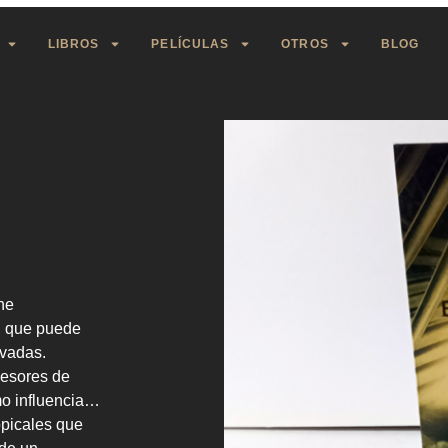
LIBROS
PELÍCULAS
OTROS
BLOG
ne
ón que puede
evadas.
cesores de
o influencia…
opicales que