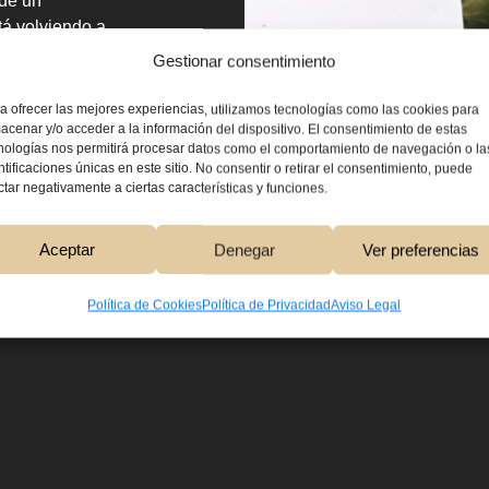
 de un
tá volviendo a
ocurren en los
Gestionar consentimiento
del libro es el
 son
a ofrecer las mejores experiencias, utilizamos tecnologías como las cookies para
acenar y/o acceder a la información del dispositivo. El consentimiento de estas
do resplandece
7,00
€
nologías nos permitirá procesar datos como el comportamiento de navegación o la
o,
ntificaciones únicas en este sitio. No consentir o retirar el consentimiento, puede
ra con
ctar negativamente a ciertas características y funciones.
Añadir Al Carri
Aceptar
Denegar
Ver preferencias
Política de Cookies
Política de Privacidad
Aviso Legal