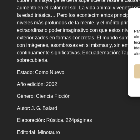
cubren la mayor parte de la superficie terrestre a causa
aumento en el calor del sol. La vida animal y vegetal es
la edad triásica… Pero los acontecimientos principales 
niveles más profundos de la mente, y el mérito principal 
extraordinario poder imaginativo con que estos niveles
Par
alm
exteriorizados en formas concretas. El mundo sumergi
tec
con imágenes, asombrosas en si mismas y, sin embarg
ide
continuamente significativas. Encuadernación: Tapa du
afe
sobrecubierta.
Estado:
Como Nuevo.
Año edición:
2002
Género:
Ciencia Ficción
Autor:
J. G. Balard
Elaboración:
Rústica. 224páginas
Editorial:
Minotauro