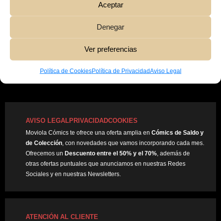
Aceptar
10,00
€
Hay existencias
Denegar
Añadir Al Carrito
Ver preferencias
Política de Cookies
Política de Privacidad
Aviso Legal
AVISO LEGAL
PRIVACIDAD
COOKIES
Moviola Cómics te ofrece una oferta amplia en
Cómics de Saldo y
de Colección
, con novedades que vamos incorporando cada mes.
Ofrecemos un
Descuento entre el 50% y el 70%
, además de
otras ofertas puntuales que anunciamos en nuestras Redes
Sociales y en nuestras Newsletters.
ATENCIÓN AL CLIENTE