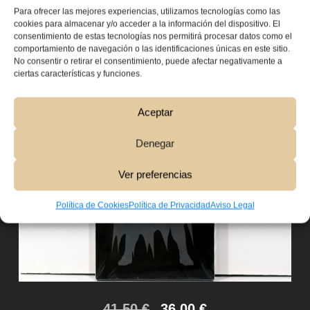
Dibujo:
David Mazzucchelli
Para ofrecer las mejores experiencias, utilizamos tecnologías como las
cookies para almacenar y/o acceder a la información del dispositivo. El
Elaboración:
Cartoné. Color. 264 páginas.
consentimiento de estas tecnologías nos permitirá procesar datos como el
comportamiento de navegación o las identificaciones únicas en este sitio.
Editorial:
ECC
No consentir o retirar el consentimiento, puede afectar negativamente a
ciertas características y funciones.
Aceptar
Denegar
Ver preferencias
Política de Cookies
Política de Privacidad
Aviso Legal
41,50
€
36,00
€