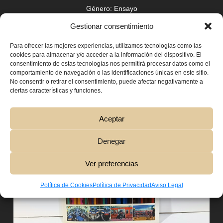
Género:
Ensayo
Gestionar consentimiento
Autor:
Liz Faber. Helen Walters
Elaboración:
Rústica con solapas. 192 páginas.
Para ofrecer las mejores experiencias, utilizamos tecnologías como las
240×280 mm
cookies para almacenar y/o acceder a la información del dispositivo. El
consentimiento de estas tecnologías nos permitirá procesar datos como el
Editorial:
8 1/2
comportamiento de navegación o las identificaciones únicas en este sitio.
No consentir o retirar el consentimiento, puede afectar negativamente a
ciertas características y funciones.
Aceptar
Denegar
Ver preferencias
Política de Cookies
Política de Privacidad
Aviso Legal