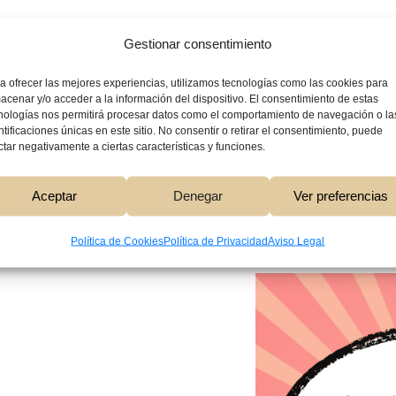
 para todos los gustos.
Gestionar consentimiento
e cómics, también contamos con una sección de merchandising 
a ofrecer las mejores experiencias, utilizamos tecnologías como las cookies para
e tus personajes favoritos. Además, organizamos eventos y talle
acenar y/o acceder a la información del dispositivo. El consentimiento de estas
nologías nos permitirá procesar datos como el comportamiento de navegación o la
ionantes actividades.
ntificaciones únicas en este sitio. No consentir o retirar el consentimiento, puede
ctar negativamente a ciertas características y funciones.
da rincón de la tienda. Nuestro equipo de expertos está siempre
Aceptar
Denegar
Ver preferencias
erano o un recién llegado al mundo de los cómics. Ven a descub
Política de Cookies
Política de Privacidad
Aviso Legal
 remonta a la década de 1930,
s populares.
como Superman, Batman y
ómics.