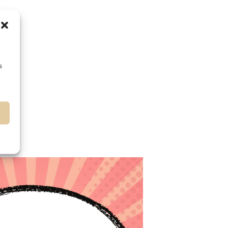
donde podrás encontrar figuras de acción,
res donde podrás conocer a los artistas detrás
s
 dispuesto a asesorarte y recomendarte las
rir por qué somos la tienda de cómics más