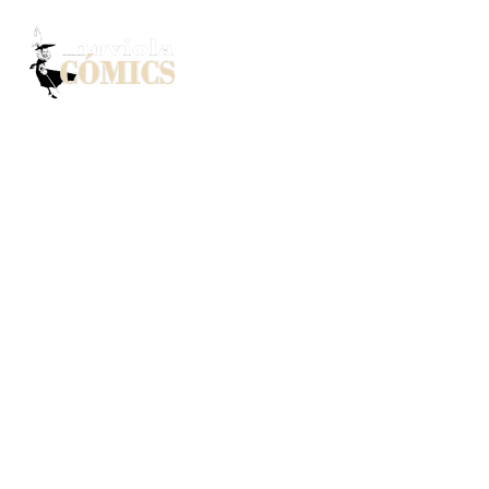
Bienvenidos a la tienda de cómics más emocion
desde los clásicos de Marvel y DC hasta los úl
Nuestra tienda es más que un simple lugar para
de joyas gráficas que te transportarán a mundo